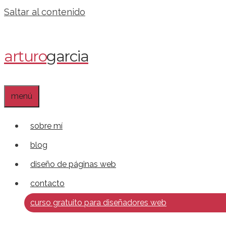
Saltar al contenido
arturo
garcia
menú
sobre mí
blog
diseño de páginas web
contacto
curso gratuito para diseñadores web