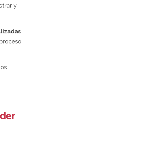
strar y
lizadas
 proceso
bos
lder