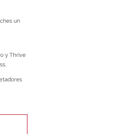
eches un
o y Thrive
ss.
uetadores