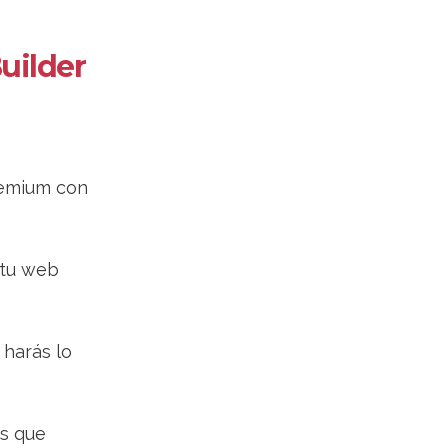
uilder
remium con
 tu web
 harás lo
es que