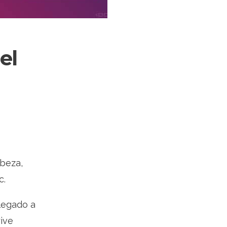
el
beza,
c.
legado a
rive